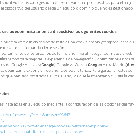
dispositivo del usuario gestionado exclusivamente por nosotros para el mejor
 al dispositivo del usuario desde un equipo o dominio que no es gestionado p
e pueden instalar en tu dispositivo las siguientes cookies:
en nuestra web e inicia sesión se instala una cookie propia y temporal para 
ie desaparecerá cuando cierre sesión.
comportamiento de los usuarios de forma anónima al navegar por nuestra web.
utilizaremos para mejorar la experiencia de navegación y optimizar nuestros 
ies de Google Analytics(
Google
),Google AdWords(
Google
),Alexa Metrics(
Ale
o es optimizar la exposición de anuncios publicitarios. Para gestionar estos se
 que han sido mostrados a un usuario, los que le interesan y si visita la we
okies
ies instaladas en su equipo mediante la configuración de las opciones del n
rome/bin/answer.py?hl=es&answer=95647
042
es-es/windows7/how-to-manage-cookies-in-internet-explorer-9
habilitar-y-deshabilitar-cookies-que-los-sitios-we