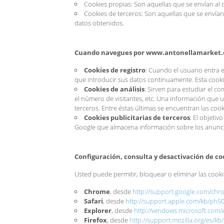
Cookies propias: Son aquellas que se envían al 
Cookies de terceros: Son aquellas que se envían
datos obtenidos.
Cuando navegues por www.antonellamarket.es s
Cookies de registro
: Cuando el usuario entra 
que introducir sus datos continuamente. Esta cook
Cookies de análisis
: Sirven para estudiar el 
el número de visitantes, etc. Una información que 
terceros. Entre éstas últimas se encuentran las cook
Cookies publicitarias de terceros
: El objetiv
Google que almacena información sobre los anuncios
Configuración, consulta y desactivación de co
Usted puede permitir, bloquear o eliminar las cook
Chrome
, desde
http://support.google.com/ch
Safari
, desde
http://support.apple.com/kb/ph5
Explorer
, desde
http://windows.microsoft.com/
Firefox
, desde
http://support.mozilla.org/es/kb/