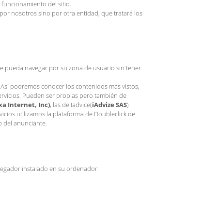
 funcionamiento del sitio.
or nosotros sino por otra entidad, que tratará los
que pueda navegar por su zona de usuario sin tener
 Así podremos conocer los contenidos más vistos,
servicios. Pueden ser propias pero también de
xa Internet, Inc)
, las de Iadvice(
iAdvize SAS
)
rvicios utilizamos la plataforma de Doubleclick de
b del anunciante.
avegador instalado en su ordenador: