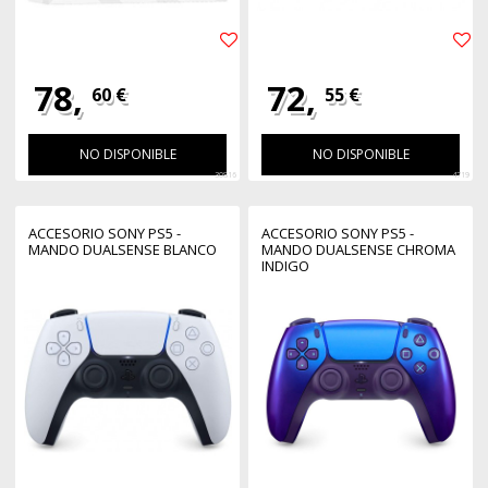
78,
72,
60 €
55 €
NO DISPONIBLE
NO DISPONIBLE
30816
4719
ACCESORIO SONY PS5 -
ACCESORIO SONY PS5 -
MANDO DUALSENSE BLANCO
MANDO DUALSENSE CHROMA
INDIGO