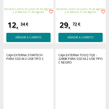
Recíbelo entre el Lunes 10 de Agosto
Recíbelo entre el Lunes 10 de Agosto
y el Martes 11 de Agosto
y el Martes 11 de Agosto
12,
29,
34 €
72 €
AÑADIR A CARRITO
AÑADIR A CARRITO
461
49412
CAJA EXTERNA STARTECH
CAJA EXTERNA TOOQ TQE -
PARA SSD M.2 USB TIPO C
2280B PARA SSD M.2 USB TIPO
C NEGRO