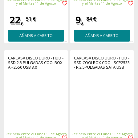
y el Martes 11 de Agosto
y el Martes 11 de Agosto
22,
9,
51 €
84 €
AÑADIR A CARRITO
AÑADIR A CARRITO
42198
486
CARCASA DISCO DURO - HDD -
CARCASA DISCO DURO - HDD -
SSD 2.5 PULGADAS COOLBOX
SSD COOLBOX COO - SCP2533
A - 2550 USB 3.0
- R 2.5PULGADAS SATA USB
3.0
Recíbelo entre el Lunes 10 de Agosto
Recíbelo entre el Lunes 10 de Agosto
y el Martes 11 de Agosto
y el Martes 11 de Agosto