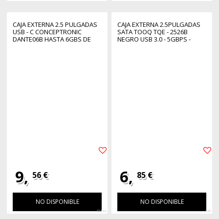
CAJA EXTERNA 2.5 PULGADAS
CAJA EXTERNA 2.5PULGADAS
USB - C CONCEPTRONIC
SATA TOOQ TQE - 2526B
DANTE06B HASTA 6GBS DE
NEGRO USB 3.0 - 5GBPS -
7MM HASTA 9.5MM
COMPATIBLE HDD 9.5MM -
12.5MM
9,
6,
56 €
85 €
NO DISPONIBLE
NO DISPONIBLE
42194
368