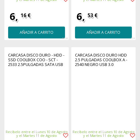
6,
6,
16 €
53 €
AÑADIR A CARRITO
AÑADIR A CARRITO
44168
554
CARCASA DISCO DURO - HDD -
CARCASA DISCO DURO HDD
SSD COOLBOX COO - SCT -
2.5 PULGADAS COOLBOX A -
2533 2.5PULGADAS SATA USB
2540 NEGRO USB 3.0
3.0 TRANSPARENTE
Recíbelo entre el Lunes 10 de Agosto
Recíbelo entre el Lunes 10 de Agosto
y el Martes 11 de Agosto
y el Martes 11 de Agosto