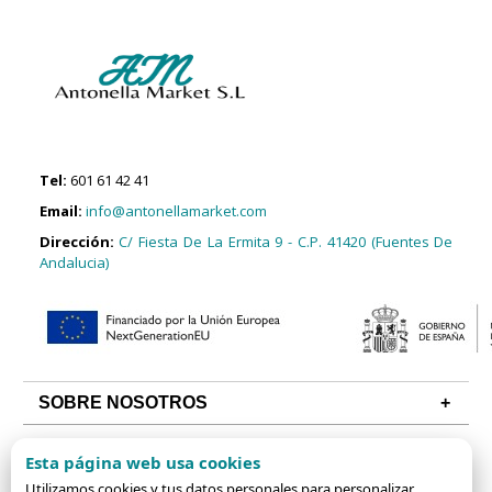
Tel:
601 61 42 41
Email:
info@antonellamarket.com
Dirección:
C/ Fiesta De La Ermita 9 - C.P. 41420 (Fuentes De
Andalucia)
SOBRE NOSOTROS
CONDICIONES
Esta página web usa cookies
Utilizamos cookies y tus datos personales para personalizar
ALGUNAS CATEGORÍAS