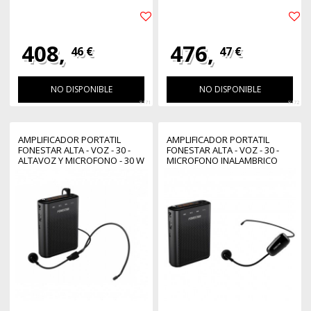
408,
476,
46 €
47 €
NO DISPONIBLE
NO DISPONIBLE
8171
8172
AMPLIFICADOR PORTATIL
AMPLIFICADOR PORTATIL
FONESTAR ALTA - VOZ - 30 -
FONESTAR ALTA - VOZ - 30 -
ALTAVOZ Y MICROFONO - 30 W
MICROFONO INALAMBRICO
- USB - MICRO SD - MP3 -
UHF - 30 W - USB - MICRO SD -
GRABADOR - REPRODUCTOR -
MP3 - GRABADOR -
PARA PROFESORES
REPRODUCTOR - PARA
PROFESORES