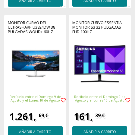
AÑADIR A CARRITO
AÑADIR A CARRITO
50609
43139
MONITOR CURVO DELL
MONITOR CURVO ESSENTIAL
ULTRASHARP U3824DW 38
MONITOR S3 32 PULGADAS
PULGADAS WQHD+ 60HZ
FHD 100HZ
Recíbelo entre el Domingo 9 de
Recíbelo entre el Domingo 9 de
Agosto y el Lunes 10 de Agosto
Agosto y el Lunes 10 de Agosto
1.261,
161,
69 €
39 €
AÑADIR A CARRITO
AÑADIR A CARRITO