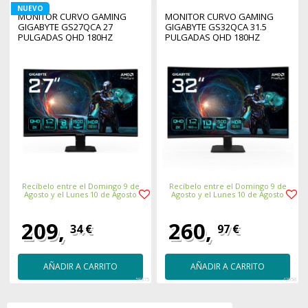
NUEVO
MONITOR CURVO GAMING
MONITOR CURVO GAMING
GIGABYTE GS27QCA 27
GIGABYTE GS32QCA 31.5
PULGADAS QHD 180HZ
PULGADAS QHD 180HZ
Recíbelo entre el Domingo 9 de
Recíbelo entre el Domingo 9 de
Agosto y el Lunes 10 de Agosto
Agosto y el Lunes 10 de Agosto
209,
260,
34 €
97 €
AÑADIR A CARRITO
AÑADIR A CARRITO
58375
42958