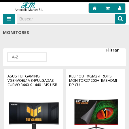
MONITORES
Filtrar
A-Z
ASUS TUF GAMING
KEEP OUT XGM27PROIIIS
VG34VQEL1A 34PULGADAS
MONITOR27 200H 1MSHDMI
CURVO 3440 X 1440 1MS USB
DP CU
HDMI DISPLAYPORT
ALTAVOCES REG. ALTURA