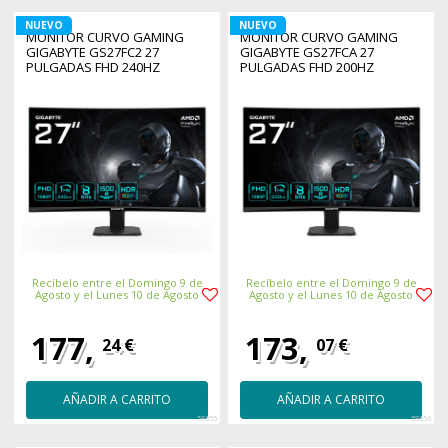
NUEVO
NUEVO
MONITOR CURVO GAMING
MONITOR CURVO GAMING
GIGABYTE GS27FC2 27
GIGABYTE GS27FCA 27
PULGADAS FHD 240HZ
PULGADAS FHD 200HZ
Recíbelo entre el Domingo 9 de
Recíbelo entre el Domingo 9 de
Agosto y el Lunes 10 de Agosto
Agosto y el Lunes 10 de Agosto
177,
173,
24 €
07 €
AÑADIR A CARRITO
AÑADIR A CARRITO
58355
58356