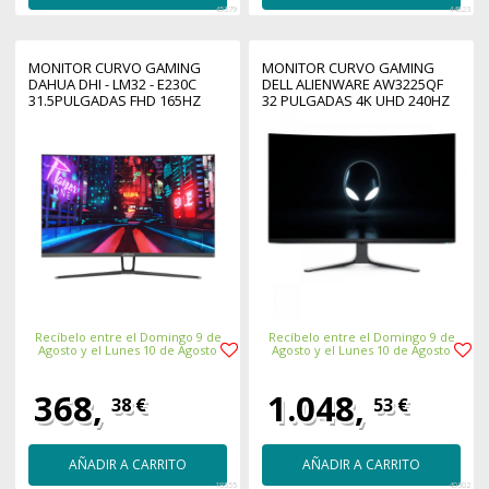
45379
44823
MONITOR CURVO GAMING
MONITOR CURVO GAMING
DAHUA DHI - LM32 - E230C
DELL ALIENWARE AW3225QF
31.5PULGADAS FHD 165HZ
32 PULGADAS 4K UHD 240HZ
Recíbelo entre el Domingo 9 de
Recíbelo entre el Domingo 9 de
Agosto y el Lunes 10 de Agosto
Agosto y el Lunes 10 de Agosto
368,
1.048,
38 €
53 €
AÑADIR A CARRITO
AÑADIR A CARRITO
18555
40302