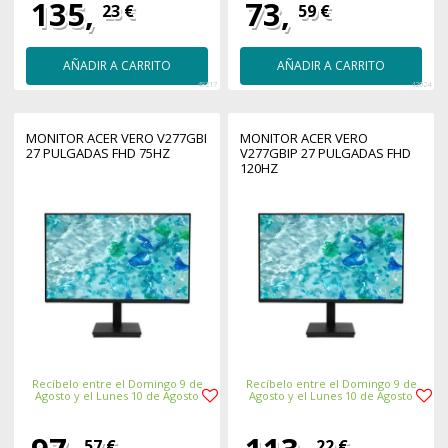
135,
73,
23 €
59 €
AÑADIR A CARRITO
AÑADIR A CARRITO
48217
42024
MONITOR ACER VERO V277GBI
MONITOR ACER VERO
27 PULGADAS FHD 75HZ
V277GBIP 27 PULGADAS FHD
120HZ
Recíbelo entre el Domingo 9 de
Recíbelo entre el Domingo 9 de
Agosto y el Lunes 10 de Agosto
Agosto y el Lunes 10 de Agosto
57 €
22 €