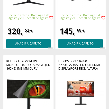
Recíbelo entre el Domingo 9 de
Recíbelo entre el Domingo 9 de
Agosto y el Lunes 10 de Agosto
Agosto y el Lunes 10 de Agosto
320,
145,
52 €
68 €
AÑADIR A CARRITO
AÑADIR A CARRITO
38835
38119
KEEP OUT XGM34UW
LED IPS LG 27BA850
MONITOR 34PULGADASWQHD
27PULGADAS FHD USB HDMI
165HZ 1MS MM CURV
DISPLAYPORT REG. ALTURA
ALTAVOCES CAM