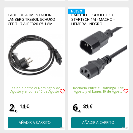
NUEVO
CABLE DE ALIMENTACION
CABLE IEC C14 A IEC C13
LANBERG TREBOL SCHUKO
STARTECH 1M - MACHO -
CEE 7 - 7 A IEC320 C5 1.8M
HEMBRA - NEGRO
Recíbelo entre el Domingo 9 de
Recíbelo entre el Domingo 9 de
Agosto y el Lunes 10 de Agosto
Agosto y el Lunes 10 de Agosto
2,
6,
14 €
81 €
AÑADIR A CARRITO
AÑADIR A CARRITO
2072
57948