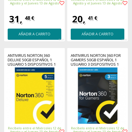
Agosto y el Jueves 13 de Agosto
Agosto y el Jueves 13 de Agosto
31,
20,
48 €
41 €
AÑADIR A CARRITO
AÑADIR A CARRITO
45323
26842
ANTIVIRUS NORTON 360
ANTIVIRUS NORTON 360 FOR
DELUXE 50GB ESPAÑOL 1
GAMERS 50GB ESPAÑOL 1
USUARIO 5 DISPOSITIVOS 1
USUARIO 3 DISPOSITIVOS 1
AÑO ESD ELECTRONICA
AÑO CAJA GENERIC RSP MM
DRMKEY GUM
GUM
Recíbelo entre el Miércoles 12 de
Recíbelo entre el Miércoles 12 de
Agosto y el Jueves 13 de Agosto
Agosto y el Jueves 13 de Agosto