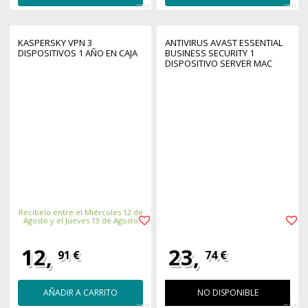
26853
33911
KASPERSKY VPN 3
ANTIVIRUS AVAST ESSENTIAL
DISPOSITIVOS 1 AÑO EN CAJA
BUSINESS SECURITY 1
DISPOSITIVO SERVER MAC
WINDOWS1 AÑO ESD LICENCIA
ELECTRONICA
Recíbelo entre el Miércoles 12 de
Agosto y el Jueves 13 de Agosto
12,
23,
91 €
74 €
AÑADIR A CARRITO
NO DISPONIBLE
26873
41764