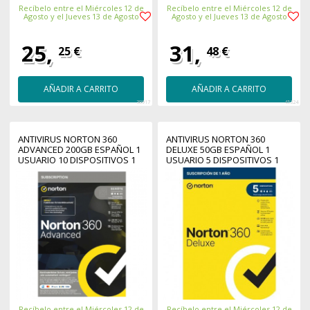
Recíbelo entre el Miércoles 12 de
Recíbelo entre el Miércoles 12 de
Agosto y el Jueves 13 de Agosto
Agosto y el Jueves 13 de Agosto
25,
31,
25 €
48 €
AÑADIR A CARRITO
AÑADIR A CARRITO
38917
45324
ANTIVIRUS NORTON 360
ANTIVIRUS NORTON 360
ADVANCED 200GB ESPAÑOL 1
DELUXE 50GB ESPAÑOL 1
USUARIO 10 DISPOSITIVOS 1
USUARIO 5 DISPOSITIVOS 1
AÑO ESD ELECTRONICA
AÑO CAJA GENERIC RSP MM
GUM
Recíbelo entre el Miércoles 12 de
Recíbelo entre el Miércoles 12 de