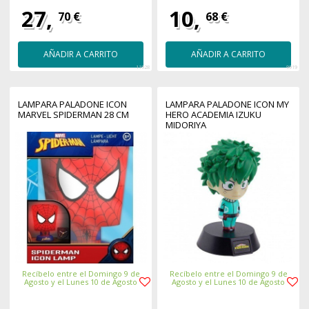
27,
10,
70 €
68 €
AÑADIR A CARRITO
AÑADIR A CARRITO
11928
9919
LAMPARA PALADONE ICON
LAMPARA PALADONE ICON MY
MARVEL SPIDERMAN 28 CM
HERO ACADEMIA IZUKU
MIDORIYA
Recíbelo entre el Domingo 9 de
Recíbelo entre el Domingo 9 de
Agosto y el Lunes 10 de Agosto
Agosto y el Lunes 10 de Agosto