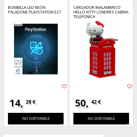
BOMBILLA LED NEÓN
CARGADOR INALAMBRICO
PALADONE PLAYSTATION E27
HELLO KITTY LONDRES CABINA
TELEFONICA
14,
50,
28 €
42 €
NO DISPONIBLE
NO DISPONIBLE
40962
13953