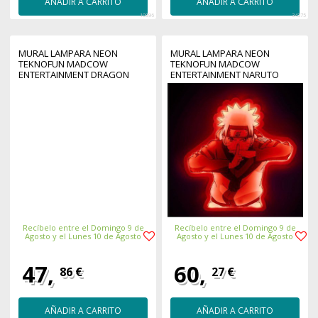
AÑADIR A CARRITO
AÑADIR A CARRITO
10996
34375
MURAL LAMPARA NEON
MURAL LAMPARA NEON
TEKNOFUN MADCOW
TEKNOFUN MADCOW
ENTERTAINMENT DRAGON
ENTERTAINMENT NARUTO
BALL SHENRON LIGHT - UP 40
SHIPPUDEN 40 CM
CM
Recíbelo entre el Domingo 9 de
Recíbelo entre el Domingo 9 de
Agosto y el Lunes 10 de Agosto
Agosto y el Lunes 10 de Agosto
47,
60,
86 €
27 €
AÑADIR A CARRITO
AÑADIR A CARRITO