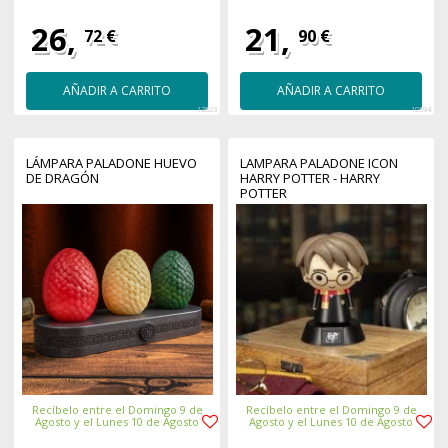
26,
21,
72 €
90 €
AÑADIR A CARRITO
AÑADIR A CARRITO
12823
10594
LÁMPARA PALADONE HUEVO
LAMPARA PALADONE ICON
DE DRAGÓN
HARRY POTTER - HARRY
POTTER
Recíbelo entre el Domingo 9 de
Recíbelo entre el Domingo 9 de
Agosto y el Lunes 10 de Agosto
Agosto y el Lunes 10 de Agosto