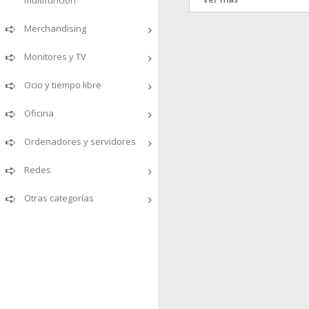
multifunción
Metrologic - honeywe
1
Merchandising
Seypos
5
Monitores y TV
Ocio y tiempo libre
Oficina
Ordenadores y servidores
Redes
Otras categorías