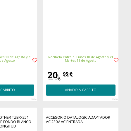
es 10 de Agosto y el
Recíbelo entre el Lunes 10 de Agosto y el
 de Agosto
Martes 11 de Agosto
20,
95 €
 CARRITO
AÑADIR A CARRITO
28474
28490
OTHER TZEFX251
ACCESORIO DATALOGIC ADAPTADOR
E FONDO BLANCO -
AC 230V AC ENTRADA
LONGITUD