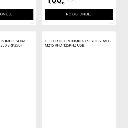
PONIBLE
NO DISPONIBLE
28491
28515
ION IMPRESORA
LECTOR DE PROXIMIDAD SEYPOS RAD -
P350 SRP350+
M215 RFID 125KHZ USB