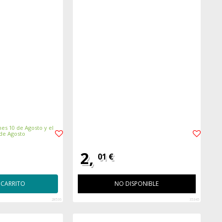
es 10 de Agosto y el
 de Agosto
2,
01 €
 CARRITO
NO DISPONIBLE
28536
35345