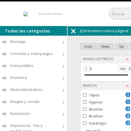
¡Estrenamos nueva página!
Todas las secciones
Bricolaje
Inicio
Redes
Tpv
Consolas y videojuegos
RANGO DE PRECIO
Consumibles
2
€
980
Domótica
MARCAS
Electrodomésticos
10pos
1
Imagen y sonido
Approx
1
Bixolon
3
Iluminación
Brother
6
Datalogic
2
Impresoras - Fax y
Epson
1
Ver más