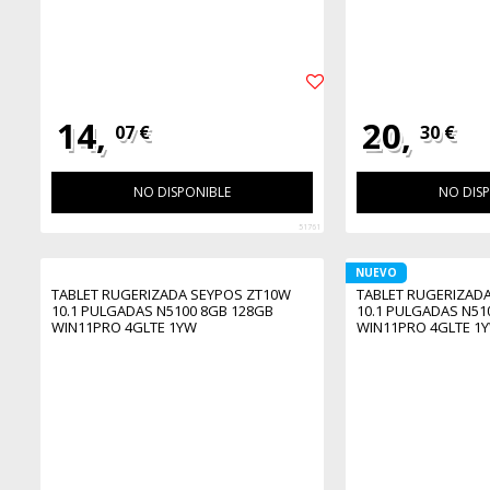
14,
20,
07 €
30 €
NO DISPONIBLE
NO DIS
51761
NUEVO
TABLET RUGERIZADA SEYPOS ZT10W
TABLET RUGERIZAD
10.1 PULGADAS N5100 8GB 128GB
10.1 PULGADAS N51
WIN11PRO 4GLTE 1YW
WIN11PRO 4GLTE 1