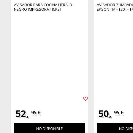
AVISADOR PARA COCINA HERALD
AVISADOR ZUMBADO
NEGRO IMPRESORA TICKET
EPSON TM - T20II - TM
52,
50,
95 €
95 €
NO DISPONIBLE
NO DIS