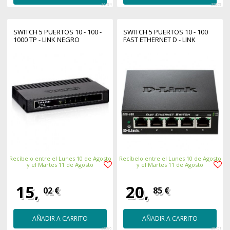
26494
25969
SWITCH 5 PUERTOS 10 - 100 -
SWITCH 5 PUERTOS 10 - 100
1000 TP - LINK NEGRO
FAST ETHERNET D - LINK
Recíbelo entre el Lunes 10 de Agosto
Recíbelo entre el Lunes 10 de Agosto
y el Martes 11 de Agosto
y el Martes 11 de Agosto
15,
20,
02 €
85 €
AÑADIR A CARRITO
AÑADIR A CARRITO
25886
29751