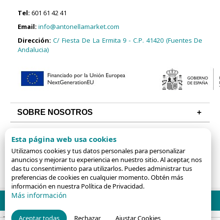
Tel:
601 61 42 41
Email:
info@antonellamarket.com
Dirección:
C/ Fiesta De La Ermita 9 - C.P. 41420 (Fuentes De
Andalucia)
SOBRE NOSOTROS
CONDICIONES
Esta página web usa cookies
ALGUNAS CATEGORÍAS
Utilizamos cookies y tus datos personales para personalizar
anuncios y mejorar tu experiencia en nuestro sitio. Al aceptar, nos
das tu consentimiento para utilizarlos. Puedes administrar tus
preferencias de cookies en cualquier momento. Obtén más
información en nuestra Política de Privacidad.
Más información
Aceptar todas
Rechazar
Ajustar Cookies
ShopinCloud
Platform: