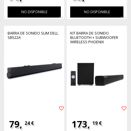
NO DISPONIBLE
NO DISPONIBLE
1880
38382
BARRA DE SONIDO SLIM DELL
KIT BARRA DE SONIDO
SB522A
BLUETOOTH + SUBWOOFER
WIRELESS PHOENIX
PHSBBTWSUB 25W+25W - USB
- RADIO FM - LINE - IN - SUB -
OUT - SUBWOOFER ACABADO
MADERA - MANDO A
DISTANCIA - PANTALLA LED -
COLOR NEGRO
79,
173,
24 €
19 €