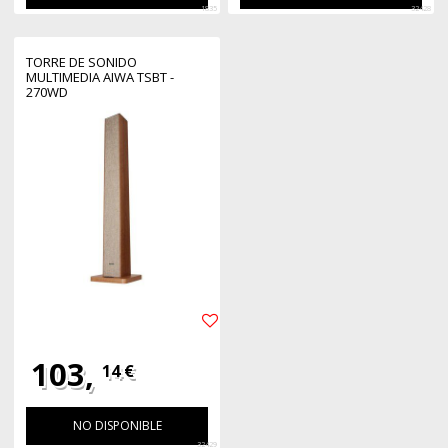
1835
32428
TORRE DE SONIDO
MULTIMEDIA AIWA TSBT -
270WD
103,
14 €
NO DISPONIBLE
32429