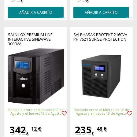
AÑADIR A CARRITO
AÑADIR A CARRITO
29771
29767
SAI NILOX PREMIUM LINE
SAI PHASAK PROTEKT 2160VA
INTERACTIVE SINEWAVE
PH 7621 SURGE PROTECTION
3000VA
Recíbelo entre el Miércoles 12 de
Recíbelo entre el Miércoles 12 de
Agosto y el Jueves 13 de Agosto
Agosto y el Jueves 13 de Agosto
342,
235,
12 €
48 €