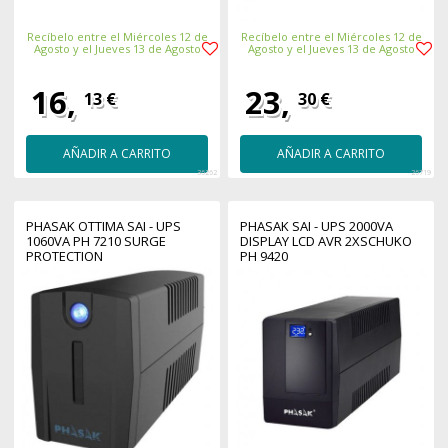
Recíbelo entre el Miércoles 12 de
Recíbelo entre el Miércoles 12 de
Agosto y el Jueves 13 de Agosto
Agosto y el Jueves 13 de Agosto
16,
23,
13 €
30 €
AÑADIR A CARRITO
AÑADIR A CARRITO
36262
26719
PHASAK OTTIMA SAI - UPS
PHASAK SAI - UPS 2000VA
1060VA PH 7210 SURGE
DISPLAY LCD AVR 2XSCHUKO
PROTECTION
PH 9420