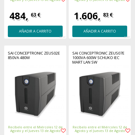
484,
1.606,
63 €
83 €
AÑADIR A CARRITO
AÑADIR A CARRITO
26722
33486
SAI CONCEPTRONIC ZEUS02E
SAI CONCEPTRONIC ZEUS07E
850VA 480W
1000VA 600W SCHUKO IEC
MART LAN SW
Recíbelo entre el Miércoles 12 de
Recíbelo entre el Miércoles 12 de
Agosto y el Jueves 13 de Agosto
Agosto y el Jueves 13 de Agosto