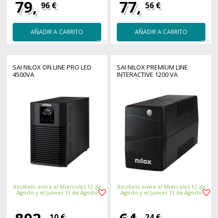
79,
77,
96 €
56 €
AÑADIR A CARRITO
AÑADIR A CARRITO
49129
26656
SAI NILOX ON LINE PRO LED
SAI NILOX PREMIUM LINE
4500VA
INTERACTIVE 1200 VA
Recíbelo entre el Miércoles 12 de
Recíbelo entre el Miércoles 12 de
Agosto y el Jueves 13 de Agosto
Agosto y el Jueves 13 de Agosto
10 €
24 €