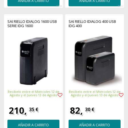
AÑADIR A CARRITO
AÑADIR A CARRITO
34029
45312
SAI RIELLO IDIALOG 1600 USB
SAI RIELLO IDIALOG 400 USB
SERIE IDG 1600
IDG 400
Recíbelo entre el Miércoles 12 de
Recíbelo entre el Miércoles 12 de
Agosto y el Jueves 13 de Agosto
Agosto y el Jueves 13 de Agosto
210,
82,
35 €
30 €
AÑADIR A CARRITO
AÑADIR A CARRITO