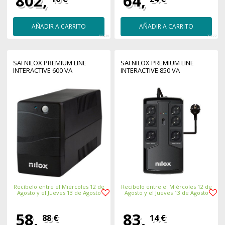
802,
64,
AÑADIR A CARRITO
AÑADIR A CARRITO
50436
29772
SAI NILOX PREMIUM LINE
SAI NILOX PREMIUM LINE
INTERACTIVE 600 VA
INTERACTIVE 850 VA
Recíbelo entre el Miércoles 12 de
Recíbelo entre el Miércoles 12 de
Agosto y el Jueves 13 de Agosto
Agosto y el Jueves 13 de Agosto
58,
83,
88 €
14 €