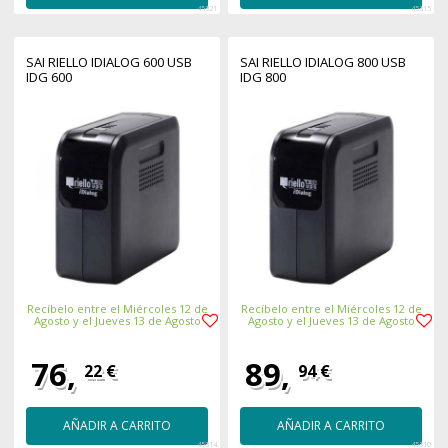
45321
45315
SAI RIELLO IDIALOG 600 USB
SAI RIELLO IDIALOG 800 USB
IDG 600
IDG 800
Recíbelo entre el Miércoles 12 de
Recíbelo entre el Miércoles 12 de
Agosto y el Jueves 13 de Agosto
Agosto y el Jueves 13 de Agosto
76,
89,
22 €
94 €
AÑADIR A CARRITO
AÑADIR A CARRITO
45314
45310