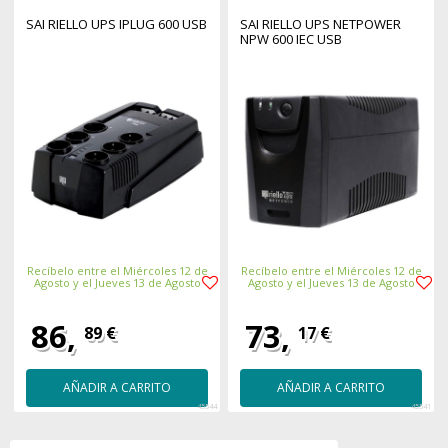
SAI RIELLO UPS IPLUG 600 USB
SAI RIELLO UPS NETPOWER
NPW 600 IEC USB
Recíbelo entre el Miércoles 12 de
Recíbelo entre el Miércoles 12 de
Agosto y el Jueves 13 de Agosto
Agosto y el Jueves 13 de Agosto
86,
73,
89 €
17 €
AÑADIR A CARRITO
AÑADIR A CARRITO
45544
45541