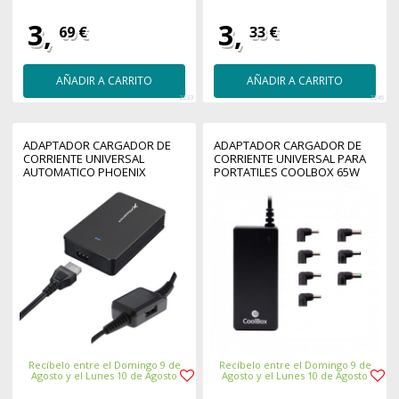
3,
3,
69 €
33 €
AÑADIR A CARRITO
AÑADIR A CARRITO
2233
2346
ADAPTADOR CARGADOR DE
ADAPTADOR CARGADOR DE
CORRIENTE UNIVERSAL
CORRIENTE UNIVERSAL PARA
AUTOMATICO PHOENIX
PORTATILES COOLBOX 65W
PHCHARGER40+ 40W (INCLUYE
5 CONECTORES) PARA
PORTATILES Y NETBOOKS CON
PUERTO USB
Recíbelo entre el Domingo 9 de
Recíbelo entre el Domingo 9 de
Agosto y el Lunes 10 de Agosto
Agosto y el Lunes 10 de Agosto