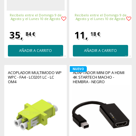
Recíbelo entre el Domingo 9 de
Recíbelo entre el Domingo 9 de
Agosto y el Lunes 10 de Agosto
Agosto y el Lunes 10 de Agosto
35,
11,
84 €
18 €
AÑADIR A CARRITO
AÑADIR A CARRITO
48075
55115
NUEVO
ACOPLADOR MULTIMODO WP
ADAPTADOR MINI DP A HDMI
WPC - FA4 - LC0201 LC - LC
4K STARTECH MACHO -
OM4
HEMBRA - NEGRO