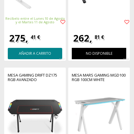
Recíbelo entre el Lunes 10 de Agosto
y el Martes 11 de Agosto
275,
262,
41 €
81 €
AÑADIR A CARRITO
NO DISPONIBLE
22101
33638
MESA GAMING DRIFT DZ175
MESA MARS GAMING MGD100
RGB AVANZADO
RGB 100CM WHITE