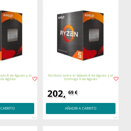
ado 8 de Agosto y el
Recíbelo entre el Sábado 8 de Agosto y el
 de Agosto
Domingo 9 de Agosto
202,
69 €
 CARRITO
AÑADIR A CARRITO
3829
3799