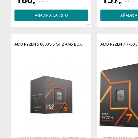
AÑADIR A CARRITO
AÑADIR A
4125
AMD RYZEN 5 8600G 5 GHZ AM5 BOX
AMD RYZEN 7 7700 
Recíbelo entre el Sábado 8 de Agosto y el
Recíbelo entre el Sáb