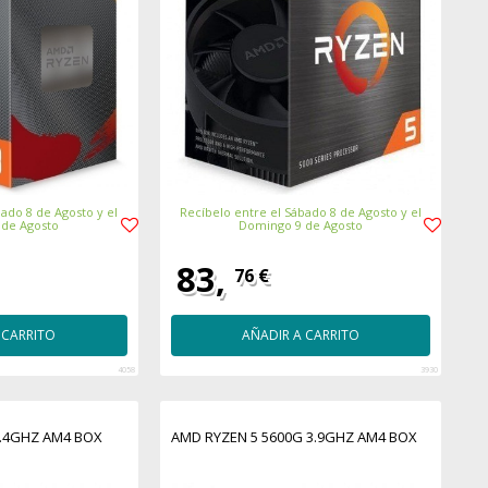
ado 8 de Agosto y el
Recíbelo entre el Sábado 8 de Agosto y el
 de Agosto
Domingo 9 de Agosto
83,
76 €
 CARRITO
AÑADIR A CARRITO
4058
3930
4.4GHZ AM4 BOX
AMD RYZEN 5 5600G 3.9GHZ AM4 BOX