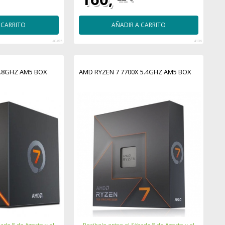
 CARRITO
AÑADIR A CARRITO
40495
4106
3.8GHZ AM5 BOX
AMD RYZEN 7 7700X 5.4GHZ AM5 BOX
ado 8 de Agosto y el
Recíbelo entre el Sábado 8 de Agosto y el