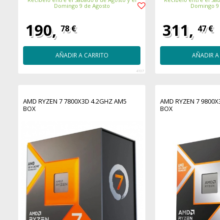
Domingo 9 de Agosto
Domingo 9
190,
311,
78 €
47 €
AÑADIR A CARRITO
AÑADIR A
4107
AMD RYZEN 7 7800X3D 4.2GHZ AM5
AMD RYZEN 7 9800X
BOX
BOX