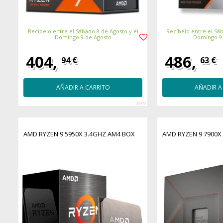
Recíbelo entre el Sábado 8 de Agosto y el
Recíbelo entre el Sáb
Domingo 9 de Agosto
Domingo 9
404,
486,
94 €
63 €
AÑADIR A CARRITO
AÑADIR A
30370
AMD RYZEN 9 5950X 3.4GHZ AM4 BOX
AMD RYZEN 9 7900X