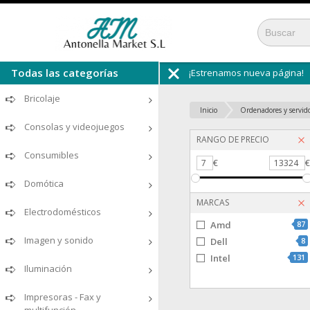
¡Estrenamos nueva página!
Todas las secciones
Bricolaje
Inicio
Ordenadores y servid
Consolas y videojuegos
RANGO DE PRECIO
Consumibles
7
€
13324
Domótica
MARCAS
Electrodomésticos
Amd
87
Imagen y sonido
Dell
8
Intel
131
Iluminación
Impresoras - Fax y