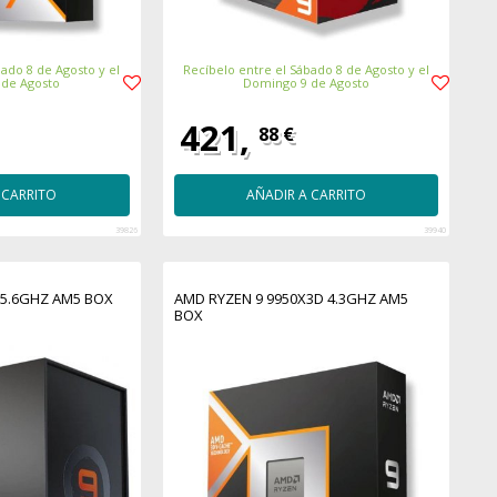
ado 8 de Agosto y el
Recíbelo entre el Sábado 8 de Agosto y el
 de Agosto
Domingo 9 de Agosto
421,
88 €
 CARRITO
AÑADIR A CARRITO
39826
39940
 5.6GHZ AM5 BOX
AMD RYZEN 9 9950X3D 4.3GHZ AM5
BOX