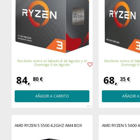
Recíbelo entre el Sábado 8 de Agosto y el
Recíbelo entre el Sáb
Domingo 9 de Agosto
Domingo 9
84,
68,
80 €
35 €
AÑADIR A CARRITO
AÑADIR A
4062
AMD RYZEN 5 5500 4.2GHZ AM4 BOX
AMD RYZEN 5 5600 