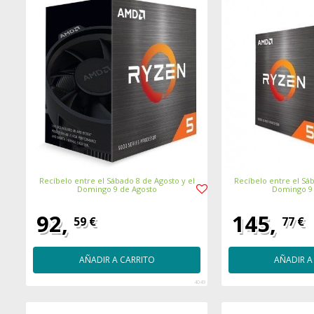
Recíbelo entre el Sábado 8 de Agosto y el
Recíbelo entre el Sáb
Domingo 9 de Agosto
Domingo 9
92,
145,
59 €
77 €
AÑADIR A CARRITO
AÑADIR A
4049