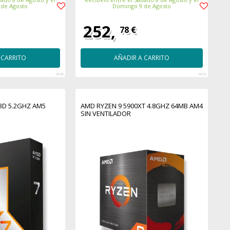
 de Agosto
Domingo 9 de Agosto
252,
78 €
 CARRITO
AÑADIR A CARRITO
3948
4069
3D 5.2GHZ AM5
AMD RYZEN 9 5900XT 4.8GHZ 64MB AM4
SIN VENTILADOR