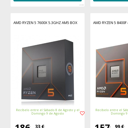
4108
AMD RYZEN 5 7600X 5.3GHZ AM5 BOX
AMD RYZEN 5 8400F
Recíbelo entre el Sábado 8 de Agosto y el
Recíbelo entre el Sáb
Domingo 9 de Agosto
Domingo 9
186,
157,
33 €
99 €