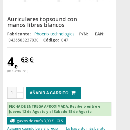
Auriculares topsound con
manos libres blancos
Fabricante:
Phoenix technologies
P/N:
EAN:
8436583237830
Código:
847
4,
63 €
(Impuesto incl.)
AÑADIR A CARRITO
FECHA DE ENTREGA APROXIMADA:
Recíbelo entre el
Jueves 13 de Agosto y el Sábado 15 de Agosto
gastos de envío 3,99 € - GLS
Avísame cuando baje el precio
Lo has visto más barato