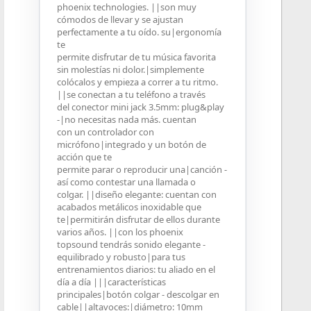
phoenix technologies. ||son muy
cómodos de llevar y se ajustan
perfectamente a tu oído. su|ergonomía
te
permite disfrutar de tu música favorita
sin molestías ni dolor.|simplemente
colócalos y empieza a correr a tu ritmo.
||se conectan a tu teléfono a través
del conector mini jack 3.5mm: plug&play
-|no necesitas nada más. cuentan
con un controlador con
micrófono|integrado y un botón de
acción que te
permite parar o reproducir una|canción -
así como contestar una llamada o
colgar. ||diseño elegante: cuentan con
acabados metálicos inoxidable que
te|permitirán disfrutar de ellos durante
varios años. ||con los phoenix
topsound tendrás sonido elegante -
equilibrado y robusto|para tus
entrenamientos diarios: tu aliado en el
día a día |||características
principales|botón colgar - descolgar en
cable||altavoces:|diámetro: 10mm