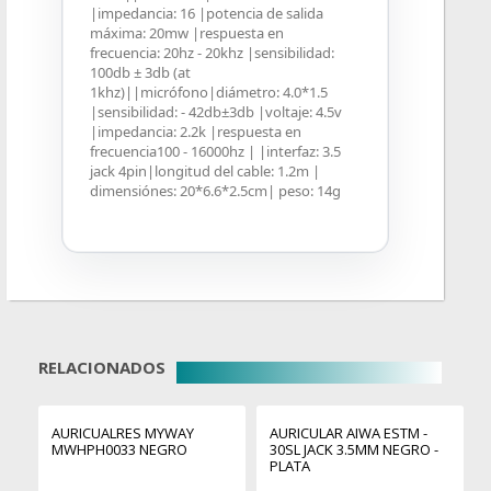
|impedancia: 16 |potencia de salida
máxima: 20mw |respuesta en
frecuencia: 20hz - 20khz |sensibilidad:
100db ± 3db (at
1khz)||micrófono|diámetro: 4.0*1.5
|sensibilidad: - 42db±3db |voltaje: 4.5v
|impedancia: 2.2k |respuesta en
frecuencia100 - 16000hz | |interfaz: 3.5
jack 4pin|longitud del cable: 1.2m |
dimensiónes: 20*6.6*2.5cm| peso: 14g
RELACIONADOS
AURICUALRES MYWAY
AURICULAR AIWA ESTM -
MWHPH0033 NEGRO
30SL JACK 3.5MM NEGRO -
PLATA