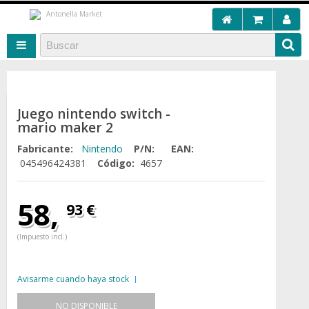
Juego nintendo switch -
mario maker 2
Fabricante:
Nintendo
P/N:
EAN:
045496424381
Código:
4657
58,
93 €
(Impuesto incl.)
Avisarme cuando haya stock
NO DISPONIBLE