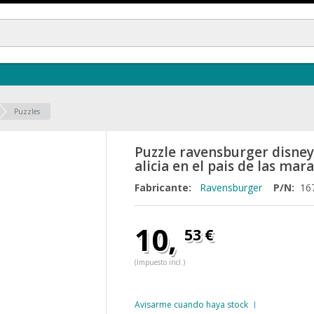
Puzzles
Puzzle ravensburger disney 
alicia en el pais de las mar
Fabricante:
Ravensburger
P/N:
16
10,
53 €
(Impuesto incl.)
Avisarme cuando haya stock