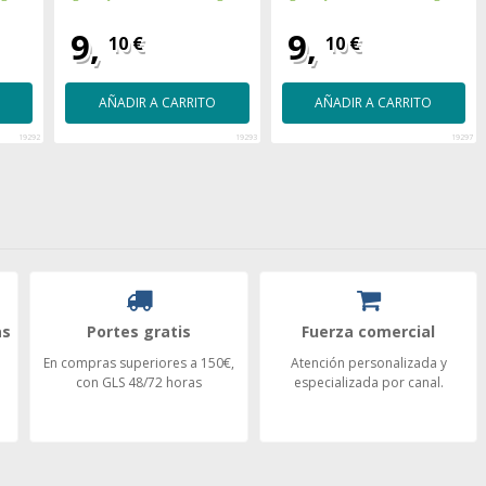
9,
9,
10 €
10 €
AÑADIR A CARRITO
AÑADIR A CARRITO
19292
19293
19297
as
Portes gratis
Fuerza comercial
En compras superiores a 150€,
Atención personalizada y
con GLS 48/72 horas
especializada por canal.