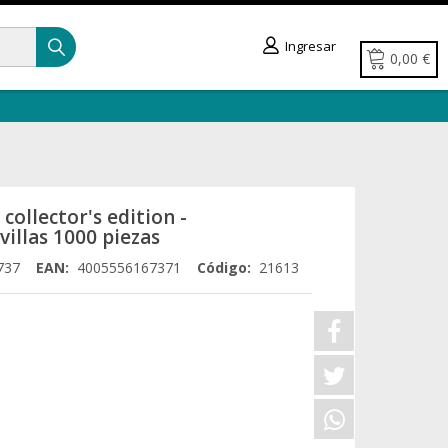
Ingresar
0,00 €
collector's edition -
avillas 1000 piezas
737
EAN:
4005556167371
Código:
21613