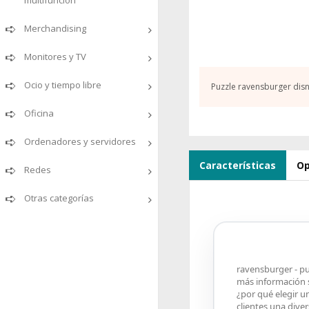
multifunción
Merchandising
Monitores y TV
Ocio y tiempo libre
Puzzle ravensburger disne
Oficina
Ordenadores y servidores
Características
Op
Redes
Otras categorías
ravensburger - puz
más información 
¿por qué elegir u
clientes una dive