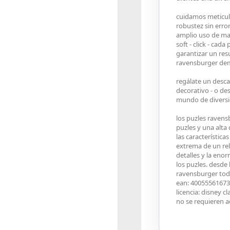
cuidamos meticulo
robustez sin erro
amplio uso de mat
soft - click - cad
garantizar un re
ravensburger demu
regálate un desc
decorativo - o d
mundo de diversi
los puzles ravens
puzles y una alta 
las característica
extrema de un relo
detalles y la eno
los puzles. desde 
ravensburger todo
ean: 4005556167
licencia: disney cl
no se requieren a