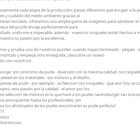
samente cada etapa de la producción: piezas diferentes que encajan a la per
res y cuidado del medio ambiente gracias al
eríal reciclado. ofrecemos una amplia gama de imágenes para satisfacer el g
a pieza del puzzle encaja perfectamente para
sultado uniforme e impecable. además - nuestros troqueles están hechos a
estra su pasión por la excelencia.
anso y prueba uno de nuestros puzzles. cuando hayas terminado - pégalo 
esmóntalo y empieza otro enseguida. ¡descubre un nuevo
ón con nosotros!
burger son sinónimo de puzle - diversión con la máxima calidad. nos respal
calidad en los materíales - los motivos y el diseño.
s piezas de puzle - por ejemplo - se fabrican con troqueles - que aún hoy se
jero. esta pasión por la calidad - el amor por los
rme selección de motivos es lo que hace a los puzles ravensburger tan únicos
los principiantes hasta los profesiónales: ¡en
s los aficiónados de los puzles encontrarán su puzle perfecto!
371
assics
dvertencias.