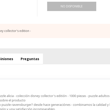
NO DISPONIBLE
y collector's edition -
iniones
Preguntas
zle alicia - colección disney collector's editión - 1000 piezas - puzzle adultos
sobre el producto
n puzzle ravensburger? desde hace generaciónes - combinamos la calidad y la
rsión y una satisfacción incomparables.