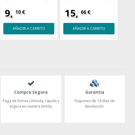
9,
15,
1
10 €
66 €
AÑADIR A CARRITO
AÑADIR A CARRITO
A
19296
20291
Compra Segura
Garantía
Paga de forma cómoda, rápida y
Dispones de 14 días de
segura en nuestra tienda.
devolución.